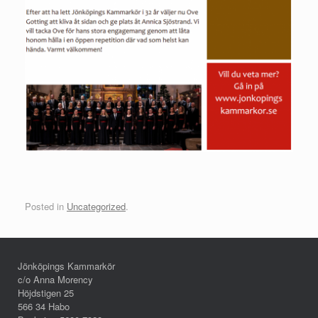
Posted in
Uncategorized
.
Jönköpings Kammarkör
c/o Anna Morency
Höjdstigen 25
566 34 Habo