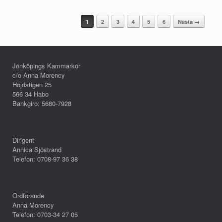
Post navigation
1
2
3
4
5
6
Nästa →
Jönköpings Kammarkör
c/o Anna Morency
Höjdstigen 25
566 34 Habo
Bankgiro: 5680-7928
Dirigent
Annica Sjöstrand
Telefon: 0708-97 36 38
Ordförande
Anna Morency
Telefon: 0703-34 27 05