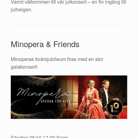
Varmt välkommen till vår julkonsert – en fin ingång till
julhelgen.
Minopera & Friends
Minoperas tioårsjubileum firas med en stor
galakonsert!
Söndag 26/10
17.00 Spira