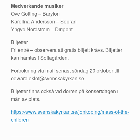
Medverkande musiker
Ove Gotting – Baryton
Karolina Andersson – Sopran
Yngve Nordström – Dirigent
Biljetter
Fri entré – observera att gratis biljett krävs. Biljetter
kan hämtas i Sofiagården.
Förbokning via mail senast söndag 20 oktober till
edward.eklof@svenskakyrkan.se
Biljetter finns också vid dörren på konsertdagen i
mån av plats.
https://www.svenskakyrkan.se/jonkoping/mass-of-the-
children