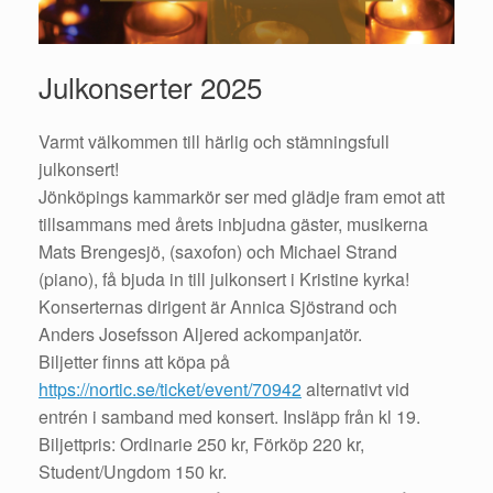
Julkonserter 2025
Varmt välkommen till härlig och stämningsfull
julkonsert!
Jönköpings kammarkör ser med glädje fram emot att
tillsammans med årets inbjudna gäster, musikerna
Mats Brengesjö, (saxofon) och Michael Strand
(piano), få bjuda in till julkonsert i Kristine kyrka!
Konserternas dirigent är Annica Sjöstrand och
Anders Josefsson Aljered ackompanjatör.
Biljetter finns att köpa på
https://nortic.se/ticket/event/70942
alternativt vid
entrén i samband med konsert. Insläpp från kl 19.
Biljettpris: Ordinarie 250 kr, Förköp 220 kr,
Student/Ungdom 150 kr.