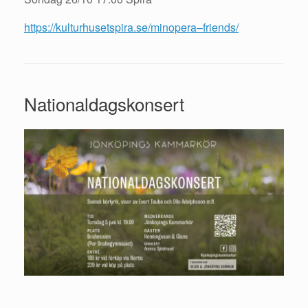
https://kulturhusetspira.se/minopera–friends/
Nationaldagskonsert