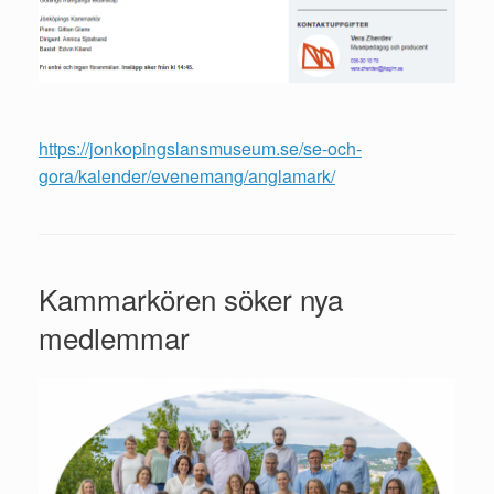
https://jonkopingslansmuseum.se/se-och-
gora/kalender/evenemang/anglamark/
Kammarkören söker nya
medlemmar