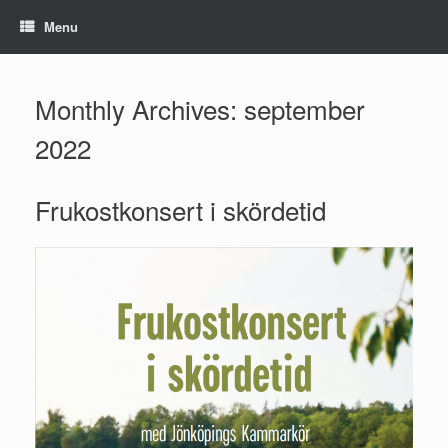
Skip
Menu
to
content
Monthly Archives:
september
2022
Frukostkonsert i skördetid