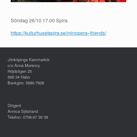
Söndag 26/10
17.00 Spira
https://kulturhusetspira.se/minopera–friends/
Jönköpings Kammarkör
c/o Anna Morency
Höjdstigen 25
566 34 Habo
Bankgiro: 5680-7928
Dirigent
Annica Sjöstrand
Telefon: 0708-97 36 38