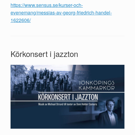
https://www.sensus.se/kurser-och-
evenemang/messias-av-georg-friedrich-handel-
1622606/
Körkonsert i jazzton