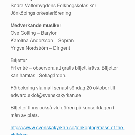
Södra Vätterbygdens Folkhögskolas kör
Jönköpings orkesterförening
Medverkande musiker
Ove Gotting – Baryton
Karolina Andersson – Sopran
Yngve Nordström – Dirigent
Biljetter
Fri entré – observera att gratis biljett krävs. Biljetter
kan hämtas i Sofiagården.
Förbokning via mail senast söndag 20 oktober till
edward.eklof@svenskakyrkan.se
Biljetter finns också vid dörren på konsertdagen i
mån av plats.
https://www.svenskakyrkan.se/jonkoping/mass-of-the-
children