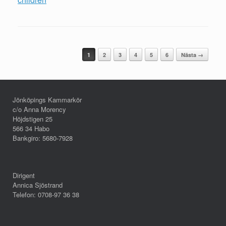
Post navigation
1
2
3
4
5
6
Nästa →
Jönköpings Kammarkör
c/o Anna Morency
Höjdstigen 25
566 34 Habo
Bankgiro: 5680-7928
Dirigent
Annica Sjöstrand
Telefon: 0708-97 36 38