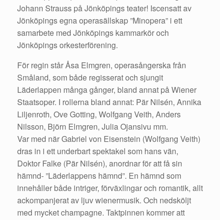
Johann Strauss på Jönköpings teater! Iscensatt av
Jönköpings egna operasällskap ”Minopera” i ett
samarbete med Jönköpings kammarkör och
Jönköpings orkesterförening.
För regin står Åsa Elmgren, operasångerska från
Småland, som både regisserat och sjungit
Läderlappen många gånger, bland annat på Wiener
Staatsoper. I rollerna bland annat: Pär Nilsén, Annika
Liljenroth, Ove Gotting, Wolfgang Veith, Anders
Nilsson, Björn Elmgren, Julia Ojansivu mm.
Var med när Gabriel von Eisenstein (Wolfgang Veith)
dras in i ett underbart spektakel som hans vän,
Doktor Falke (Pär Nilsén), anordnar för att få sin
hämnd- ”Läderlappens hämnd”. En hämnd som
innehåller både intriger, förväxlingar och romantik, allt
ackompanjerat av ljuv wienermusik. Och nedsköljt
med mycket champagne. Taktpinnen kommer att