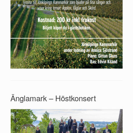
Änglamark – Höstkonsert