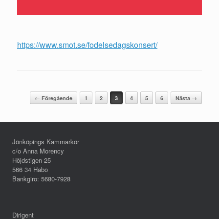
https://www.smot.se/fodelsedagskonsert/
Post navigation
← Föregående
1
2
3
4
5
6
Nästa →
Jönköpings Kammarkör
c/o Anna Morency
Höjdstigen 25
566 34 Habo
Bankgiro: 5680-7928
Dirigent