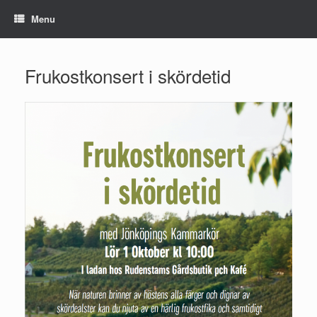
Skip
Menu
to
content
Frukostkonsert i skördetid